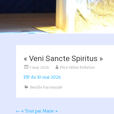
« Veni Sancte Spiritus »
7 mai 2026
Père Gilles Pelletier
FIP du 10 mai 2026
Feuille Paroissiale
Navigation
←
« Tout par Marie »